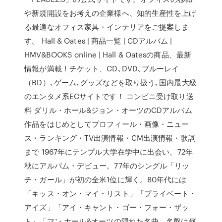
や新規開設をお考えの企業様へ、知的生産性を上げ
る最適なオフィス家具・インテリアをご提案しま
す。 Hall & Oates | 商品一覧 | CDアルバム |
HMV&BOOKS online | Hall & Oatesの商品、最新
情報が満載！チケット、CD､DVD､ブルーレイ
（BD）､ゲーム､グッズなどを取り扱う､国内最大級
のエンタメ系ECサイトです！ コンビニ受け取り送
料 ダリル・ホール&ジョン・オーツのCDアルバム
作品をはじめとしてプロフィール・画像・ニュー
ス・ランキング・TV出演情報・CM出演情報・歌詞
まで 1967年にテンプル大学在学中に出会い、72年
秋にアルバム・デビュー。77年のシングル「リッ
チ・ガール」が初の全米1位に輝く。80年代には
「キッス・オン・マイ・リスト」「プライベート・
アイズ」「アイ・キャント・ゴー・フォー・ザッ
ト」「マン ホール&オーツの隠れた名曲、名盤は何