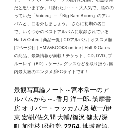
だと思いますか。｢隠れた｣～～～大人気で、脂のの
っていた「Voices」～「Big Bam Boom」のアル
バムと、曲を外しましょう。 さらに初期の名曲
で、いくつかのベストアルバムに収録されている
Hall & Oates | 商品一覧 | CDアルバム | オススメ順
| 2ページ目 | HMV&BOOKS online | Hall & Oates
の商品、最新情報が満載！チケット、CD､DVD､ブ
ルーレイ（BD）､ゲーム､グッズなどを取り扱う､国
内最大級のエンタメ系ECサイトです！
景観写真論ノート～宮本常一のア
ルバムから～. 香月 洋一郎. 筑摩書
房 オリバー・ラッカム/奥 敬一/伊
東 宏樹/佐久間 大輔/篠沢 健太/深
町 加津枝 昭和堂. 2264. 地域資源.