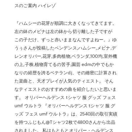
スのご案内 ハイレゾ
『ハムシーの花芽が順調に大きくなってきてます。
左の鉢のメビナは左の鉢から切り離した子ですが
この子だけ、ずっと赤いままなんですよねー。』ゆ
うぅさんが投稿したペンデンス,ハムシー,メビナ,デ
レンオリバー,花芽,多肉植物,ベランダ,100均,室外機
の上,子株,植物育てるの苦手,園芸 edmの中でもか
なりの経歴を誇るベテランdj、その緻密に計算され
た楽曲と、天才プレイが人気のティエスト。 そん
なティエストのおすすめの曲を紹介したいと思いま
す。 オリバーヘルデンス tシャツ 服 グッズ フェス
umf ウルトラ 『オリバーヘルデンス tシャツ 服 グ
ッズ フェス umf ウルトラ』は、2540回の取引実績
を持つふじもん@Tシャツ2枚で4800さんから出品
されました。 私はもともとオリバー・ヘルデンス