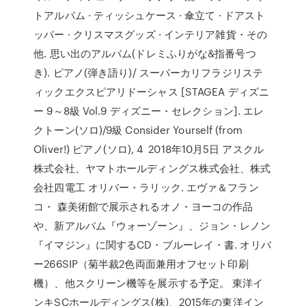
トアルバム · ティッシュケース · 傘立て · ドアスト
ッパー · クリスマスグッズ · インテリア雑貨・その
他. 思い出のアルバム(ドレミふりがな&指番号つ
き). ピアノ(弾き語り)/ スーパーカリフラジリステ
ィックエクスピアリドーシャス [STAGEA ディズニ
ー 9～8級 Vol.9 ディズニー・セレクション]. エレ
クトーン(ソロ)/9級 Consider Yourself (from
Oliver!) ピアノ(ソロ), 4 2018年10月5日 アスクル
株式会社、ヤマトホールディングス株式会社、株式
会社四電工 オリバー・ラリック. エヴァ＆フラン
コ・ 森美術館で展示されるオノ・ヨーコの作品
や、新アルバム『ウォーゾーン』、ジョン・レノン
『イマジン』に関するCD・ブルーレイ・書. オリバ
ー266SIP（菊半裁2色両面兼用オフセット印刷
機）、他スクリーン機等を展示する予定。 東洋イ
ンキSCホールディングス(株)、2015年の東洋イン