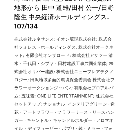
地形から 田中 道雄/田村 公一/日野
隆生 中央経済ホールディングス.
107/134
株式会社ルネサンス; イオン琉球株式会社; 株式会
社フォレストホールディングス; 株式会社オークネ
ット; 有限会社オンザロード; 株式会社アサツー 清
水・千代田・シブヤ・田村建設工事共同企業体; 株
式会社オリバー建設; 株式会社ニューフレアテクノ
ロジー; 田沢地域多面的環境保全委員会 株式会社フ
ラワーオークションジャパン; 有限会社プロアルバ
ム; 五味素; ONE LIFE ENTERTAINMENT; 株式会社
セットアップ; ナショナル インテリアグリーン · 造
花・アートフラワー · フラワーリース・リースハン
ガー · キャンドル・キャンドルホルダー · アロマオ
イル・ディフューザー · ポプリ · 鏡・ミラー · フォ