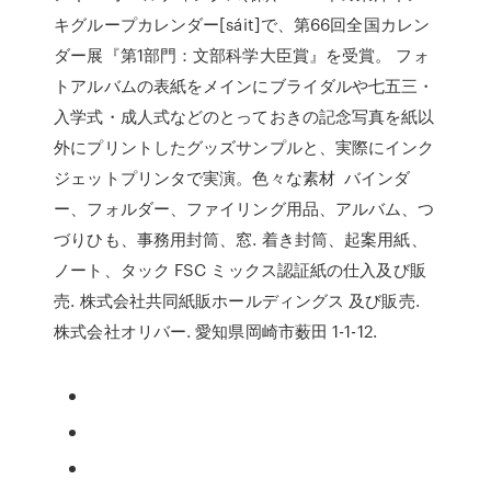
キグループカレンダー[sáit]で、第66回全国カレン
ダー展『第1部門：文部科学大臣賞』を受賞。 フォ
トアルバムの表紙をメインにブライダルや七五三・
入学式・成人式などのとっておきの記念写真を紙以
外にプリントしたグッズサンプルと、実際にインク
ジェットプリンタで実演。色々な素材 バインダ
ー、フォルダー、ファイリング用品、アルバム、つ
づりひも、事務用封筒、窓. 着き封筒、起案用紙、
ノート、タック FSC ミックス認証紙の仕入及び販
売. 株式会社共同紙販ホールディングス 及び販売.
株式会社オリバー. 愛知県岡崎市薮田 1-1-12.