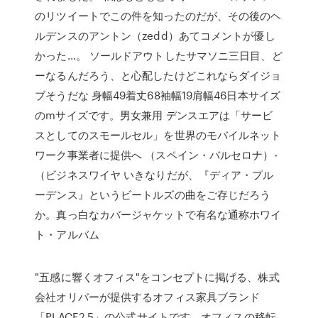
のリツイートでこの件を知ったのだが、その後のヘ
ルデンスのアントン（zedd）あてコメントが優し
かった…。 ソールドアウトしたサマソニ三日目、ど
ーなるんだろう、と心配したけどこれならダイジョ
ブそうだな 身幅49着丈68袖幅19肩幅46日本サイズ
のmサイズです。男女兼用 デンスエアは「サービ
スとしてのスモールセル」を世界のモバイルネット
ワーク事業者に提供へ （スペイン・バルセロナ）-
（ビジネスワイヤ いきなりだが、『ディア・プル
ーデンス』というビートルズの曲をご存じだろう
か。真っ白なカバージャケットで有名な通称ホワイ
ト・アルバム
"五感に響くオフィス"をコンセプトに掲げる、株式
会社オリバーが提供するオフィス家具ブランド
「PLACE2.5」の公式サイトです。オフィスの移転