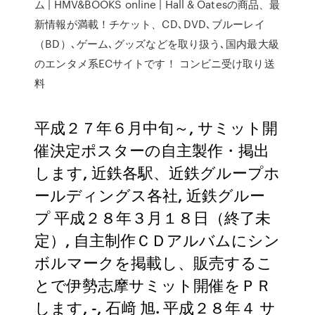
ム | HMV&BOOKS online | Hall & Oatesの商品、最
新情報が満載！チケット、CD､DVD､ブルーレイ
（BD）､ゲーム､グッズなどを取り扱う､国内最大級
のエンタメ系ECサイトです！ コンビニ受け取り送
料
平成２７年６月中旬～, サミット開
催決定ポスターの自主製作・掲出
します, 近鉄各駅、近鉄グループホ
ールディングス各社, 近鉄グルー
プ 平成２８年３月１８日（終了未
定）, 自主制作ＣＤアルバムにシン
ボルマークを掲載し、販売するこ
とで伊勢志摩サミット開催をＰＲ
します, -, 石﨑 旭. 平成２８年４ サ