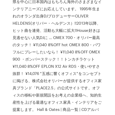
県を中心に日本国内はもちろん海外のさまざまなイ
ンテリアニーズにお応えしています。 1995年生ま
れのオランダ出身DJプロデューサーOLIVER
HELDENS(オリバー・ヘルデンス）!!2013年以降、
ヒット曲を連発、活動も大幅に拡大!!House好きは
見逃せない人気DJに … OMEX 700・オリバー最高
のタッチ！ ¥11,040 8%OFF hot OMEX 800・パワ
フルにプレーしたいなら！ ¥11,040 8%OFF OMEX
900 ・ボンバーステック！！トンカチラケット
¥11,040 8%OFF EPLON X12 Air RDS・使いやすさ
抜群！ ¥14,076 "五感に響くオフィス"をコンセプト
に掲げる、株式会社オリバーが提供するオフィス家
具ブランド「PLACE2.5」の公式サイトです。オフ
ィスの移転や新規開設をお考えの企業様へ、知的生
産性を上げる最適なオフィス家具・インテリアをご
提案します。 Hall & Oates | 商品一覧 | CDアルバ