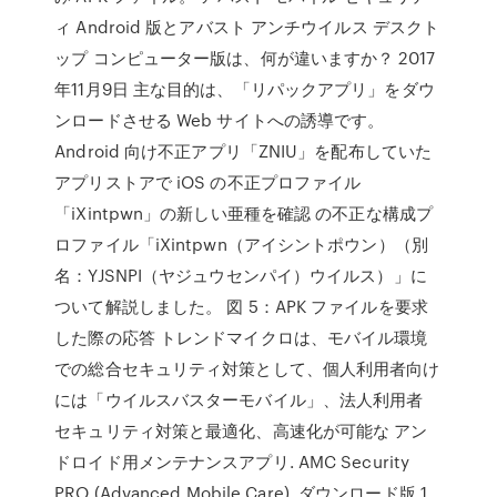
ィ Android 版とアバスト アンチウイルス デスクト
ップ コンピューター版は、何が違いますか？ 2017
年11月9日 主な目的は、「リパックアプリ」をダウ
ンロードさせる Web サイトへの誘導です。
Android 向け不正アプリ「ZNIU」を配布していた
アプリストアで iOS の不正プロファイル
「iXintpwn」の新しい亜種を確認 の不正な構成プ
ロファイル「iXintpwn（アイシントポウン）（別
名：YJSNPI（ヤジュウセンパイ）ウイルス）」に
ついて解説しました。 図 5：APK ファイルを要求
した際の応答 トレンドマイクロは、モバイル環境
での総合セキュリティ対策として、個人利用者向け
には「ウイルスバスターモバイル」、法人利用者
セキュリティ対策と最適化、高速化が可能な アン
ドロイド用メンテナンスアプリ. AMC Security
PRO (Advanced Mobile Care). ダウンロード版 1