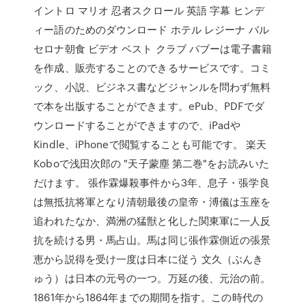
イントロ マリオ 忍者スクロール 英語 字幕 ヒンデ
ィー語のためのダウンロード ホテル レジーナ バル
セロナ朝食 ビデオ ベスト クラブ パブーは電子書籍
を作成、販売することのできるサービスです。コミ
ック、小説、ビジネス書などジャンルを問わず無料
で本を出版することができます。ePub、PDFでダ
ウンロードすることができますので、iPadや
Kindle、iPhoneで閲覧することも可能です。 楽天
Koboで浅田次郎の "天子蒙塵 第二巻"をお読みいた
だけます。 張作霖爆殺事件から3年、息子・張学良
は無抵抗将軍となり清朝最後の皇帝・溥儀は玉座を
追われたなか、満洲の猛獣と化した関東軍に一人反
抗を続ける男・馬占山。馬は同じ張作霖側近の張景
恵から説得を受け一度は日本に従う 文久（ぶんき
ゅう）は日本の元号の一つ。万延の後、元治の前。
1861年から1864年までの期間を指す。この時代の