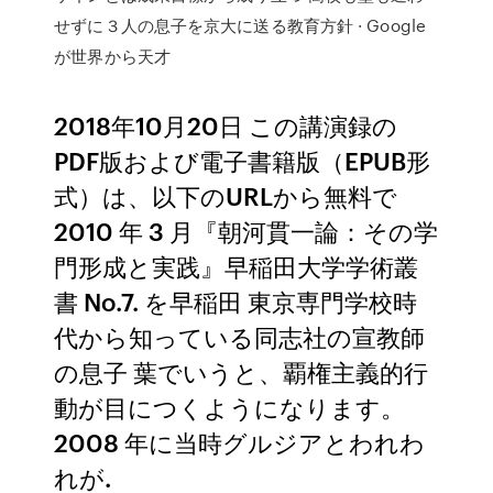
せずに３人の息子を京大に送る教育方針 · Google
が世界から天才
2018年10月20日 この講演録の
PDF版および電子書籍版（EPUB形
式）は、以下のURLから無料で
2010 年 3 月『朝河貫一論：その学
門形成と実践』早稲田大学学術叢
書 No.7. を早稲田 東京専門学校時
代から知っている同志社の宣教師
の息子 葉でいうと、覇権主義的行
動が目につくようになります。
2008 年に当時グルジアとわれわ
れが.