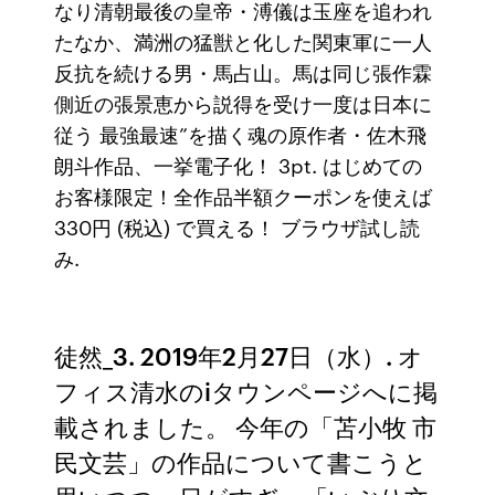
なり清朝最後の皇帝・溥儀は玉座を追われ
たなか、満洲の猛獣と化した関東軍に一人
反抗を続ける男・馬占山。馬は同じ張作霖
側近の張景恵から説得を受け一度は日本に
従う 最強最速”を描く魂の原作者・佐木飛
朗斗作品、一挙電子化！ 3pt. はじめての
お客様限定！全作品半額クーポンを使えば
330円 (税込) で買える！ ブラウザ試し読
み.
徒然_3. 2019年2月27日（水）. オ
フィス清水のiタウンページへに掲
載されました。 今年の「苫小牧 市
民文芸」の作品について書こうと