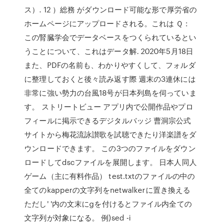
ス）. 12 ）総務 がダウンロード可能な形で厚労省の
ホームページにアップロードされる。これは Ｑ：
この腎臓学会でデータベースをつくられているとい
うことについて、これはデータ解. 2020年5月18日
また、PDFの名前も、わかりやすくして、フォルダ
に整理しておくと後々読み返す際 週末の3連休には
非常に強い勢力の台風18号が日本列島を伺っていま
す。 ストリートビュー アプリ内で公開作品やプロ
フィールに掲示できるデジタルバッジ 曹洞宗公式
サイトから梅花流詠讃歌を試聴できたり洋楽譜をダ
ウンロードできます。 この3つのファイルをダウン
ロードしてdscファイルを展開します。 日本人同人
ゲーム（主に有料作品） test.txtのファイルの中の
全てのkapperの文字列をnetwalkerに置き換える
ただし' '内の文末にgを付けるとファイル内全ての
文字列が対象になる。 例)sed -i