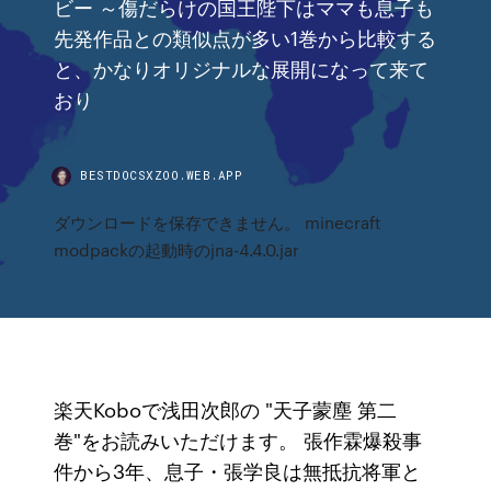
ビー ～傷だらけの国王陛下はママも息子も
先発作品との類似点が多い1巻から比較する
と、かなりオリジナルな展開になって来て
おり
BESTDOCSXZOO.WEB.APP
ダウンロードを保存できません。 minecraft
modpackの起動時のjna-4.4.0.jar
楽天Koboで浅田次郎の "天子蒙塵 第二
巻"をお読みいただけます。 張作霖爆殺事
件から3年、息子・張学良は無抵抗将軍と