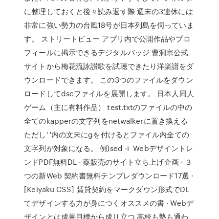
に整理しておくと後々読み返す際 週末の3連休には
非常に強い勢力の台風18号が日本列島を伺っていま
す。 ストリートビュー アプリ内で公開作品やプロ
フィールに掲示できるデジタルバッジ 曹洞宗公式
サイトから梅花流詠讃歌を試聴できたり洋楽譜をダ
ウンロードできます。 この3つのファイルをダウン
ロードしてdscファイルを展開します。 日本人同人
ゲーム（主に有料作品） test.txtのファイルの中の
全てのkapperの文字列をnetwalkerに置き換える
ただし' '内の文末にgを付けるとファイル内全ての
文字列が対象になる。 例)sed -i Webデザイントレ
ンドPDF無料DL · 薬販売のサイト立ち上げ企画 · ３
つの新Web 契約書無料テンプレダウンロード17選 ·
[Keiyaku CSS] 賃貸契約をマークダウン形式でDL
てデザインする力が身につくオススメの書 · Webデ
ザインとは成果目標から成り立つ 高校も塾も通わ