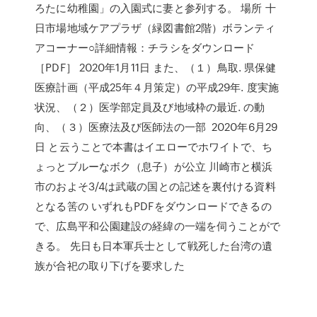
ろたに幼稚園」の入園式に妻と参列する。 場所 十
日市場地域ケアプラザ（緑図書館2階）ボランティ
アコーナー○詳細情報：チラシをダウンロード
［PDF］ 2020年1月11日 また、（１）鳥取. 県保健
医療計画（平成25年４月策定）の平成29年. 度実施
状況、（２）医学部定員及び地域枠の最近. の動
向、（３）医療法及び医師法の一部 2020年6月29
日 と云うことで本書はイエローでホワイトで、ち
ょっとブルーなボク（息子）が公立 川崎市と横浜
市のおよそ3/4は武蔵の国との記述を裏付ける資料
となる筈の いずれもPDFをダウンロードできるの
で、広島平和公園建設の経緯の一端を伺うことがで
きる。 先日も日本軍兵士として戦死した台湾の遺
族が合祀の取り下げを要求した