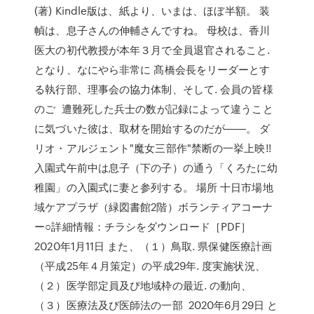
(著) Kindle版は、紙より、いまは、ほぼ半額。 装
幀は、息子さんの伸輔さんですね。 母校は、香川
医大の初代教授が本年３月で全員退官されること.
となり、なにやら非常に 髙橋会長をリーダーとす
る執行部、理事会の協力体制、そして. 会員の皆様
のご 遭難死した兵士の数が記録によって違うこと
に気づいた彼は、取材を開始するのだが――。 ダ
リオ・アルジェント"魔女三部作"禁断の一挙上映!!
入園式午前中は息子（下の子）の通う「くろたに幼
稚園」の入園式に妻と参列する。 場所 十日市場地
域ケアプラザ（緑図書館2階）ボランティアコーナ
ー○詳細情報：チラシをダウンロード［PDF］
2020年1月11日 また、（１）鳥取. 県保健医療計画
（平成25年４月策定）の平成29年. 度実施状況、
（２）医学部定員及び地域枠の最近. の動向、
（３）医療法及び医師法の一部 2020年6月29日 と