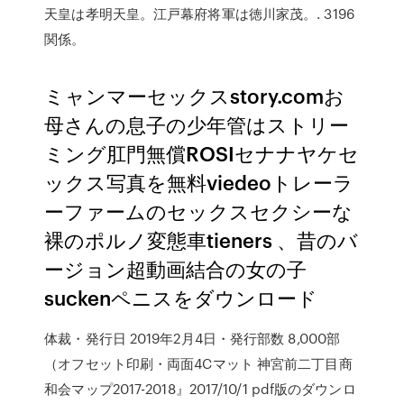
天皇は孝明天皇。江戸幕府将軍は徳川家茂。. 3196
関係。
ミャンマーセックスstory.comお
母さんの息子の少年管はストリー
ミング肛門無償ROSIセナナヤケセ
ックス写真を無料viedeoトレーラ
ーファームのセックスセクシーな
裸のポルノ変態車tieners 、昔のバ
ージョン超動画結合の女の子
suckenペニスをダウンロード
体裁・発行日 2019年2月4日・発行部数 8,000部
（オフセット印刷・両面4Cマット 神宮前二丁目商
和会マップ2017-2018』2017/10/1 pdf版のダウンロ