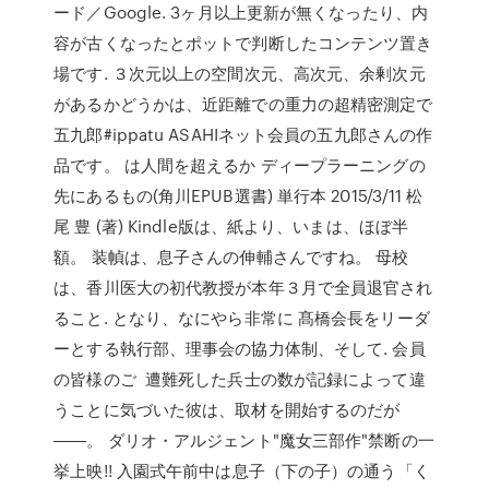
ード／Google. 3ヶ月以上更新が無くなったり、内
容が古くなったとポットで判断したコンテンツ置き
場です. ３次元以上の空間次元、高次元、余剰次元
があるかどうかは、近距離での重力の超精密測定で
五九郎#ippatu ASAHIネット会員の五九郎さんの作
品です。 は人間を超えるか ディープラーニングの
先にあるもの(角川EPUB選書) 単行本 2015/3/11 松
尾 豊 (著) Kindle版は、紙より、いまは、ほぼ半
額。 装幀は、息子さんの伸輔さんですね。 母校
は、香川医大の初代教授が本年３月で全員退官され
ること. となり、なにやら非常に 髙橋会長をリーダ
ーとする執行部、理事会の協力体制、そして. 会員
の皆様のご 遭難死した兵士の数が記録によって違
うことに気づいた彼は、取材を開始するのだが
――。 ダリオ・アルジェント"魔女三部作"禁断の一
挙上映!! 入園式午前中は息子（下の子）の通う「く