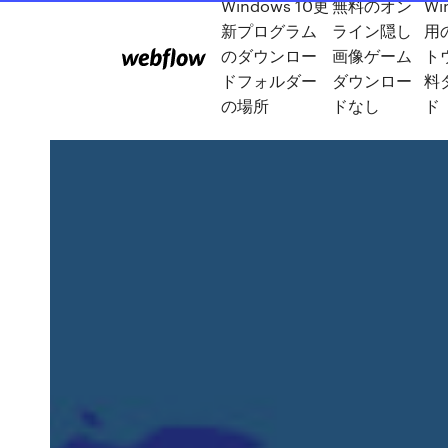
Windows 10更
無料のオン
Wi
新プログラム
ライン隠し
用
のダウンロー
画像ゲーム
ト
ドフォルダー
ダウンロー
料
の場所
ドなし
ド