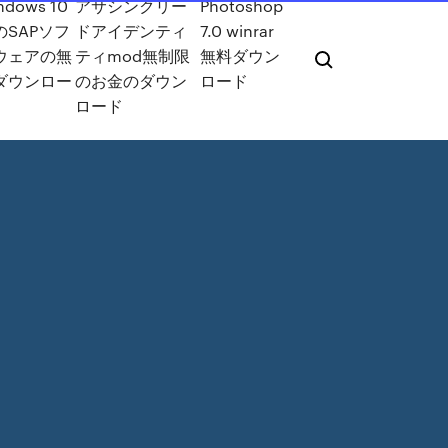
ndows 10
アサシンクリー
Photoshop
のSAPソフ
ドアイデンティ
7.0 winrar
ウェアの無
ティmod無制限
無料ダウン
ダウンロー
のお金のダウン
ロード
ロード