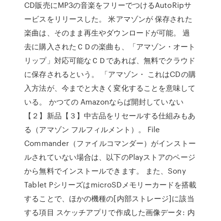
CD販売にMP3の音楽をフリーでつけるAutoRipサ
ービスをリリースした。 米アマゾンが 保存された
楽曲は、そのまま再生やダウンロードが可能。 過
去に購入されたＣＤの楽曲も、「アマゾン・オート
リップ」対応可能なＣＤであれば、無料でクラウド
に保存されるという。 「アマゾン・ これはCDの購
入方法が、今までと大きく変化することを意味して
いる。 かつての Amazonならば開封していない
【２】新品【３】中古品をリセールする仕組みもあ
る（アマゾン フルフィルメント）。 File
Commander（ファイルコマンダー）がインストー
ルされていない場合は、以下のPlayストアのページ
から無料でインストールできます。 また、Sony
Tablet PシリーズはmicroSDメモリーカードを搭載
することで、ほかの機種の[内部ストレージ]に該当
する項目 スケッチアプリで作成した画像データ: 内