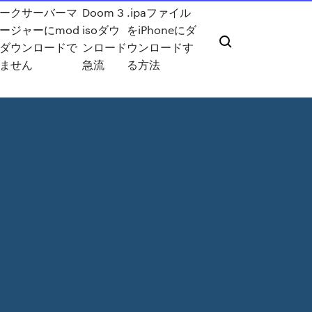
ークサーバーマ
Doom 3
.ipaファイル
ージャーにmod
isoダウ
をiPhoneにダ
ダウンロードで
ンロード
ウンロードす
ません
急流
る方法