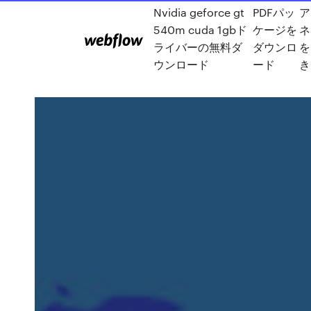
Nvidia geforce gt
PDFパッ
ア
540m cuda 1gbド
ケージを
ネ
ライバーの無料ダ
ダウンロ
を
ウンロード
ード
き