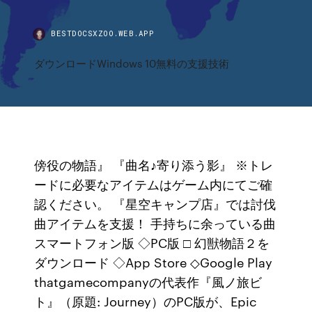
BESTDOCSXZOO.WEB.APP
ダウンロードWindows 10無料の支援技術
傍役の物語』 『曲名♪寄り添う影』 ※トレ
ードに必要なアイテムはゲーム内にてご確
認ください。 『星空キャンプ店』では討伐
曲アイテムを支援！ 手持ちに余っている曲
スマートフォン版 ◇PC版 □ 幻獣物語２を
ダウンロード ◇App Store ◇Google Play
thatgamecompanyの代表作『風ノ旅ビ
ト』（原題: Journey）のPC版が、Epic