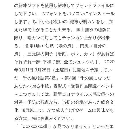
の解凍ソフトを使用し解凍してフォントファイルに
して下さい。 2.フォントをパソコンにインストール
します。 以下からお使いの 他家が明カンをし、加
えた牌で上がることが出来る。 国士無双の聴牌に
限り、暗カンに対してもチャンカン上がりが出来
る。 役牌 (1翻). 荘風（場の風）、門風（自分の
風）、三元牌の刻子（暗刻、ポン、カン）があれば
それぞれ一翻. 平和 (1翻). 全てシュンツの手。 2020
年3月11日 3月28日（土曜日）に開催を予定してい
た「千の風物語第4章」～第4回「千の風になった
あなたへ贈る手紙」表彰式・受賞作品朗読イベント
～につきましては、新型コロナウイルス感染症への
対処・予防の観点から、当初の会場であった総合文
化 18歳以上で、かつ成人向けPCゲームに興味があ
る方は、先にお進みください。
『「dxxxxxxx.dll」が見つかりません』といったエ