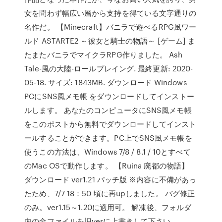
女を問わず幅広い層から支持を得ている文字通りの
名作だ。 【Minecraft】バニラで遊べるRPG風ワー
ルド ASTARTE2 ～彼女と騎士の物語～ [ゲーム] ま
たまたバニラでマイクラRPG作りました。 Ash
Tale-風の大陸-ロールプレイング. 最終更新: 2020-
05-18. サイズ: 1843MB. ダウンロード Windows
PCにSNS風メモ帳 をダウンロードしてインストー
ルします。 あなたのコンピュータにSNS風メモ帳
をこのポストから無料でダウンロードしてインスト
ールすることができます。PC上でSNS風メモ帳を
使うこの方法は、Windows 7/8 / 8.1 / 10とすべて
のMac OSで動作します。 【Ruina 廃都の物語】
ダウンロード ver1.21 パッチ版 ※内容に不備があっ
たため、7/7 18：50 頃に再upしました。 バグ修正
のみ。ver1.15～1.20に適用可。 解凍後、フォルダ
内の全ファイルを旧verに上書きして下さい。