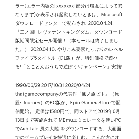
ラー(エラー内容の[xxxxxxx]部分は環境によって異
なります)が表示され起動しないときは、Microsoft
ダウンロードセンターで配布され 2020.04.24:
『二ノ国II レヴァナントキングダム』ダウンロード
版期間限定セール開催！（本セールは終了しまし
た。） 2020.04.10: やりこみ要素たっぷりのレベル
ファイブ5タイトル（DL版）が、特別価格で遊べ
る!「とことんおうちで遊ぼう!キャンペーン」実施!
1990/06/29 2017/10/31 2020/04/24
thatgamecompanyの代表作『風ノ旅ビト』（原
題: Journey）のPC版が、Epic Games Storeで配
信開始。 定価は1580円で、同ストアで2019年6月
13日まで実施されて MEmuエミュレータを使いPC
でAsh Tale-風の大陸-をダウンロードする。大画面
でのゲームプレイを快適に楽しむ。 こんな方にオ