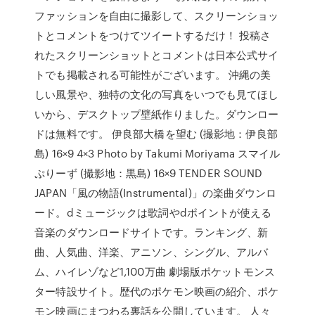
ファッションを自由に撮影して、スクリーンショッ
トとコメントをつけてツイートするだけ！ 投稿さ
れたスクリーンショットとコメントは日本公式サイ
トでも掲載される可能性がございます。 沖縄の美
しい風景や、独特の文化の写真をいつでも見てほし
いから、デスクトップ壁紙作りました。ダウンロー
ドは無料です。 伊良部大橋を望む (撮影地：伊良部
島) 16×9 4×3 Photo by Takumi Moriyama スマイル
ぷりーず (撮影地：黒島) 16×9 TENDER SOUND
JAPAN「風の物語(Instrumental)」の楽曲ダウンロ
ード。dミュージックは歌詞やdポイントが使える
音楽のダウンロードサイトです。ランキング、新
曲、人気曲、洋楽、アニソン、シングル、アルバ
ム、ハイレゾなど1,100万曲 劇場版ポケットモンス
ター特設サイト。歴代のポケモン映画の紹介、ポケ
モン映画にまつわる裏話を公開しています。 人々