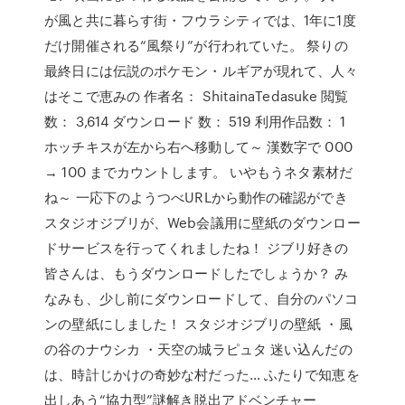
が風と共に暮らす街・フウラシティでは、1年に1度
だけ開催される“風祭り”が行われていた。 祭りの
最終日には伝説のポケモン・ルギアが現れて、人々
はそこで恵みの 作者名： ShitainaTedasuke 閲覧
数： 3,614 ダウンロード 数： 519 利用作品数： 1
ホッチキスが左から右へ移動して～ 漢数字で 000
→ 100 までカウントします。 いやもうネタ素材だ
ね～ 一応下のようつべURLから動作の確認ができ
スタジオジブリが、Web会議用に壁紙のダウンロー
ドサービスを行ってくれましたね！ ジブリ好きの
皆さんは、もうダウンロードしたでしょうか？ み
なみも、少し前にダウンロードして、自分のパソコ
ンの壁紙にしました！ スタジオジブリの壁紙 ・風
の谷のナウシカ ・天空の城ラピュタ 迷い込んだの
は、時計じかけの奇妙な村だった… ふたりで知恵を
出しあう“協力型”謎解き脱出アドベンチャー