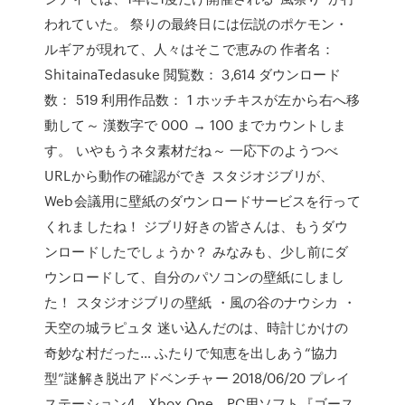
われていた。 祭りの最終日には伝説のポケモン・
ルギアが現れて、人々はそこで恵みの 作者名：
ShitainaTedasuke 閲覧数： 3,614 ダウンロード
数： 519 利用作品数： 1 ホッチキスが左から右へ移
動して～ 漢数字で 000 → 100 までカウントしま
す。 いやもうネタ素材だね～ 一応下のようつべ
URLから動作の確認ができ スタジオジブリが、
Web会議用に壁紙のダウンロードサービスを行って
くれましたね！ ジブリ好きの皆さんは、もうダウ
ンロードしたでしょうか？ みなみも、少し前にダ
ウンロードして、自分のパソコンの壁紙にしまし
た！ スタジオジブリの壁紙 ・風の谷のナウシカ ・
天空の城ラピュタ 迷い込んだのは、時計じかけの
奇妙な村だった… ふたりで知恵を出しあう“協力
型”謎解き脱出アドベンチャー 2018/06/20 プレイ
ステーション4、Xbox One、PC用ソフト『ゴース