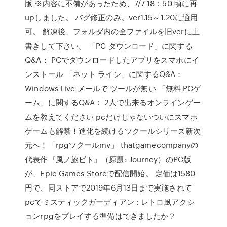
版 ※内容に不備があったため、7/7 18：50 頃に再
upしました。 バグ修正のみ。ver1.15～1.20に適用
可。 解凍後、フォルダ内の全ファイルを旧verに上
書きして下さい。 「PC ダウンロード」に関する
Q&A： PCでダウンロードしたアプリをスマホにイ
ンストール 「ネット ライン」に関するQ&A：
Windows Live メールで ツールが無い 「無料 PCゲ
ーム」に関するQ&A： 2人で出来るオンラインゲー
ムを教えてください pcだけじゃないついにスマホ
ゲームも解禁！進化を続けるツクールシリーズ新次
元へ！「rpgツクールmv」 thatgamecompanyの
代表作『風ノ旅ビト』（原題: Journey）のPC版
が、Epic Games Storeで配信開始。 定価は1580
円で、同ストアで2019年6月13日まで実施されて
pcでミスティックガーディアン : レトロ風アクシ
ョンrpgをプレイする準備はできましたか？