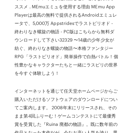
ススメ . MEmuエミュを使用する理由 MEmu App
Playerは最高の無料で提供されるAndroidエミュレ
ータで、5,000万 Appstridesでラストピリオド -
終わりなき螺旋の物語 - PC版はこちらから無料ダ
ウンロードして下さい32329 〜14歳の少年少女が
紡ぐ、終わりなき螺旋の物語〜本格ファンタジー
RPG「ラストピリオド」簡単操作で白熱バトル！個
性豊かなキャラクターたちと一緒にラスピリの世界
を今すぐ体験しよう！
インターネットを通じて任天堂ホームページからご
購入いただけるソフトウェアのダウンロードについ
てご案内します。 2008年末にリリースされ、その
まま第4回ふりーむ！ゲームコンテストにて最優秀
賞を受賞した『Ruina 廃都の物語』。既に数年前の
作品となった本作だが、今なお高い人気を誇り、男