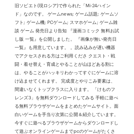
旧ソビエト(現ロシア)で作られた「Mi-24ハイン
ド」なのです。 ゲームnews; ゲーム話題; ゲームソ
フト; ゲーム機; PCゲーム; スマホゲーム; ゲーム雑
談 ゲーム 発売日より告知 『漫画コミック 無料お試
し版 一覧』を公開しました。 『画像が無い発売日
一覧』も用意しています。 。読み込みが遅い機器
でアクセスされる方はご利用くださ クエスト・戦
闘・着せ替え・育成とやることが山ほどある割に
は、やることがハッキリわかってすぐにゲームに溶
け込ませてくれます。 完成度とやりこみ要素は、
間違いなくトップクラスに入ります。 「けものフ
レンズ3」を無料ダウンロードしてみる 手軽に遊べ
る無料ブラウザゲームをまとめたゲームサイト。面
白いゲームを手当り次第に公開＆紹介しています。
今すぐに遊べるブラウザゲームからダウンロードし
て遊ぶオンラインゲームまでpcのゲームがたくさ