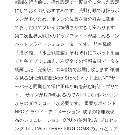
戦闘を行う前に、操作設定で一度自分に合った設定
にしておくのがおすすめです。荒野行動では扱うボ
タンが多いため、ボタンの位置を自分好みに変更し
ておくだけでプレイの快適さが大きく変わります
第二次世界大戦中のドッグファイトが楽しめるコン
バットフライトシミュレーターです。 航空母艦」
「潜水艦」「水上戦闘艦」それぞれにスポットを当
てた各アプリに加え、左記全ての情報＆国データを
網羅した「完全版」の4種類でお届け致します 詳細
を見る(水上戦闘艦:App Store) ネット上のNTPサ
ーバーと同期して常に正確な時を刻む時計アプリで
す。 サイズが127MBあるのでWi-Fiまたはパソコン
からのダウンロードが必要です。 重要なポイント:
NPC クラウド・アニメーション. 破壊の物理表現.
布のシミュレーション. CPU の並列化. AI プロセシ
ング Total War: THREE KINGDOMS のようなリア