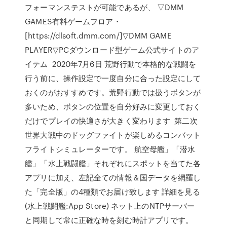
フォーマンステストが可能であるが、 ▽DMM
GAMES有料ゲームフロア・
[https://dlsoft.dmm.com/]▽DMM GAME
PLAYER▽PCダウンロード型ゲーム公式サイトのア
イテム 2020年7月6日 荒野行動で本格的な戦闘を
行う前に、操作設定で一度自分に合った設定にして
おくのがおすすめです。荒野行動では扱うボタンが
多いため、ボタンの位置を自分好みに変更しておく
だけでプレイの快適さが大きく変わります 第二次
世界大戦中のドッグファイトが楽しめるコンバット
フライトシミュレーターです。 航空母艦」「潜水
艦」「水上戦闘艦」それぞれにスポットを当てた各
アプリに加え、左記全ての情報＆国データを網羅し
た「完全版」の4種類でお届け致します 詳細を見る
(水上戦闘艦:App Store) ネット上のNTPサーバー
と同期して常に正確な時を刻む時計アプリです。