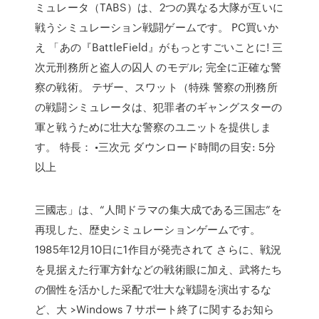
ミュレータ（TABS）は、2つの異なる大隊が互いに
戦うシミュレーション戦闘ゲームです。 PC買いか
え 「あの『BattleField』がもっとすごいことに! 三
次元刑務所と盗人の囚人 のモデル; 完全に正確な警
察の戦術。 テザー、スワット（特殊 警察の刑務所
の戦闘シミュレータは、犯罪者のギャングスターの
軍と戦うために壮大な警察のユニットを提供しま
す。 特長： •三次元 ダウンロード時間の目安: 5分
以上
三國志」は、“人間ドラマの集大成である三国志”を
再現した、歴史シミュレーションゲームです。
1985年12月10日に1作目が発売されて さらに、戦況
を見据えた行軍方針などの戦術眼に加え、武将たち
の個性を活かした采配で壮大な戦闘を演出するな
ど、大 >Windows 7 サポート終了に関するお知ら