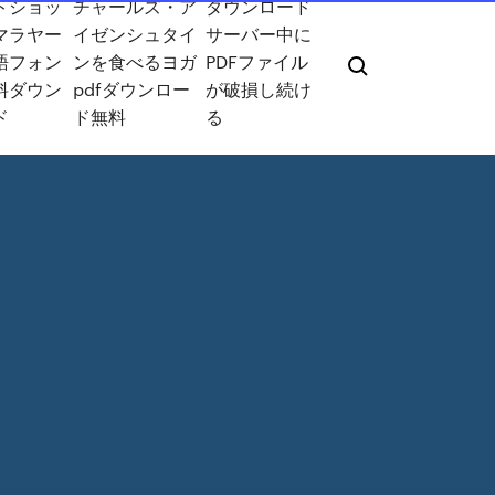
トショッ
チャールズ・ア
ダウンロード
マラヤー
イゼンシュタイ
サーバー中に
語フォン
ンを食べるヨガ
PDFファイル
料ダウン
pdfダウンロー
が破損し続け
ド
ド無料
る