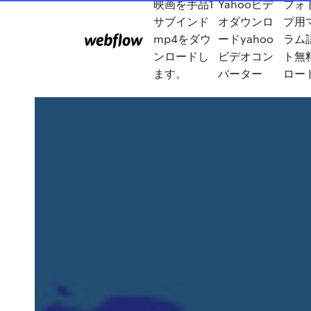
映画を手品1
Yahooビデ
フォ
サブインド
オダウンロ
プ用
mp4をダウ
ードyahoo
ラム
ンロードし
ビデオコン
ト無
ます。
バーター
ロー