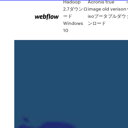
Hadoop
Acronis true
2.7ダウンロ
image old verison
ード
isoブータブルダウ
Windows
ンロード
10