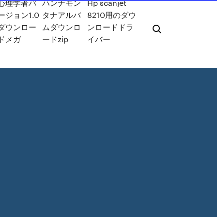
心理学者バ
ハンナモン
Hp scanjet
ージョン1.0
タナアルバ
8210用のダウ
ダウンロー
ムダウンロ
ンロードドラ
ドメガ
ードzip
イバー